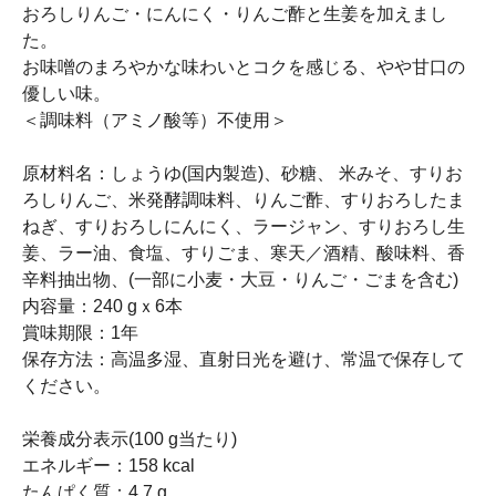
おろしりんご・にんにく・りんご酢と生姜を加えまし
た。
お味噌のまろやかな味わいとコクを感じる、やや甘口の
優しい味。
＜調味料（アミノ酸等）不使用＞
原材料名：しょうゆ(国内製造)、砂糖、 米みそ、すりお
ろしりんご、米発酵調味料、りんご酢、すりおろしたま
ねぎ、すりおろしにんにく、ラージャン、すりおろし生
姜、ラー油、食塩、すりごま、寒天／酒精、酸味料、香
辛料抽出物、(一部に小麦・大豆・りんご・ごまを含む)
内容量：240 gｘ6本
賞味期限：1年
保存方法：高温多湿、直射日光を避け、常温で保存して
ください。
栄養成分表示(100 g当たり)
エネルギー：158 kcal
たんぱく質：4.7 g